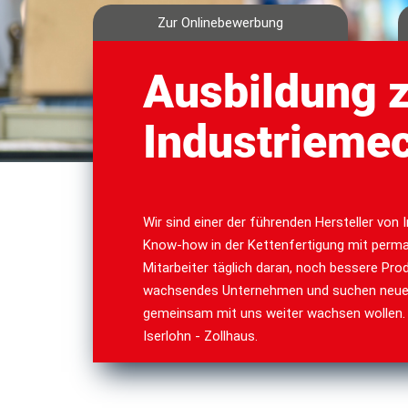
Zur Onlinebewerbung
Ausbildung 
Industrieme
Wir sind einer der führenden Hersteller von 
Know-how in der Kettenfertigung mit perman
Mitarbeiter täglich daran, noch bessere Pro
wachsendes Unternehmen und suchen neue, e
gemeinsam mit uns weiter wachsen wollen. 
Iserlohn - Zollhaus.