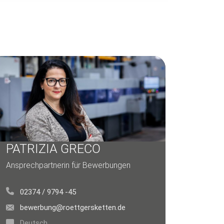
PATRIZIA GRECO
Ansprechpartnerin für Bewerbungen
02374 / 9794 -45
bewerbung@roettgersketten.de
Deutsch