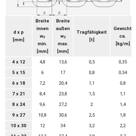
Breite
Breite
innen
außen
Gewicht
d x p
Tragfähigkeit
w
w
ca.
3
2
[mm]
[t]
min.
max.
[kg/m]
[mm]
[mm]
4 x 12
4,8
13,6
0,5
0,35
5 x 15
6
17
0,8
0,54
6 x 18
7,2
20,4
1,1
0,8
7 x 21
8,4
23,8
1,5
1,1
8 x 24
9,6
27,2
2
1,4
9 x 27
10,8
30,6
2,5
1,8
10 x 30
12
34
3,2
2,2