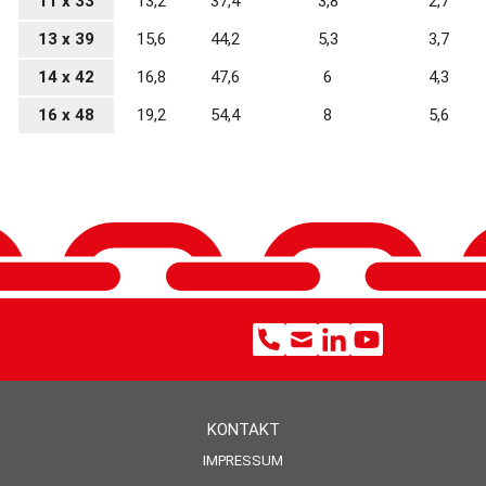
11 x 33
13,2
37,4
3,8
2,7
13 x 39
15,6
44,2
5,3
3,7
14 x 42
16,8
47,6
6
4,3
16 x 48
19,2
54,4
8
5,6
KONTAKT
IMPRESSUM